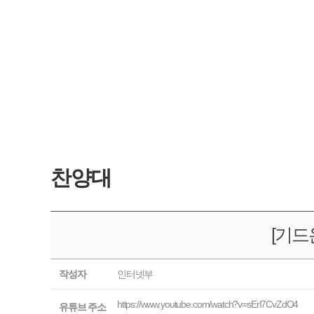
찬양대
[기드
작성자
인터넷부
https://www.youtube.com/watch?v=sErI7CvZdO4
유튜브 주소