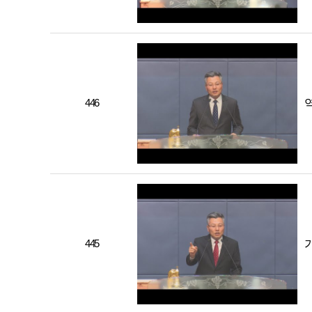
446
445