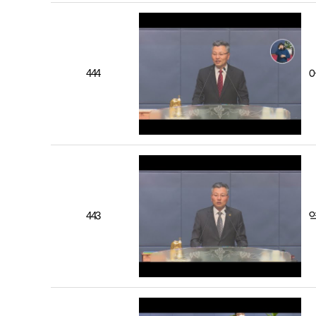
444
443