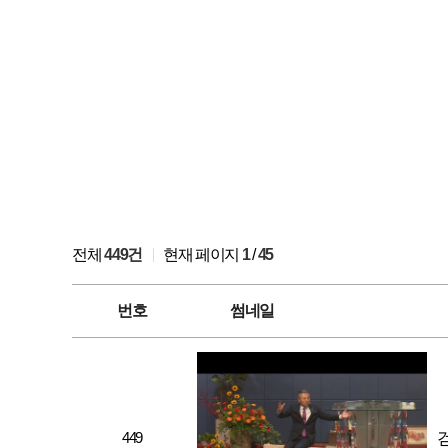
전체
449건
현재 페이지
1
/
45
번호
썸네일
449