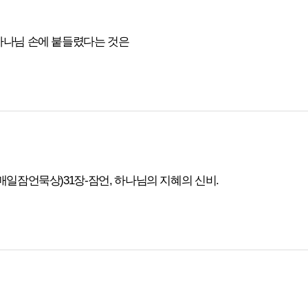
하나님 손에 붙들렸다는 것은
(매일잠언묵상)31장-잠언, 하나님의 지혜의 신비.