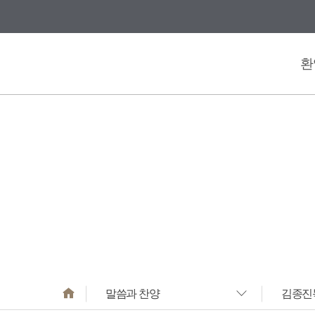
바로가기
메뉴
환
말씀과 찬양
김종진