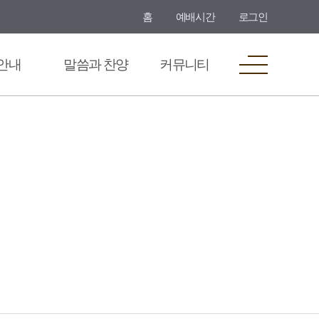
홈
예배시간
로그인
안내
말씀과 찬양
커뮤니티