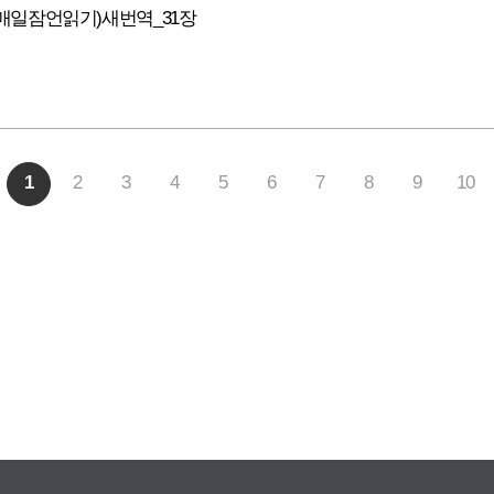
(매일잠언읽기)새번역_31장
1
2
3
4
5
6
7
8
9
10