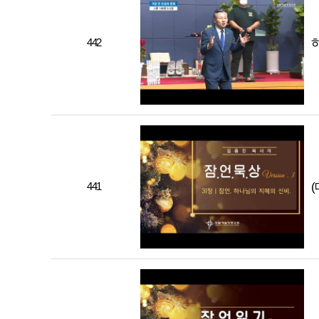
442
441