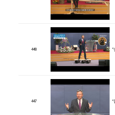
448
447