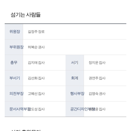
섬기는 사람들
위원장
길정주 장로
부위원장
허복순 권사
총무
서기
김지애 집사
정지운 집사
부서기
회계
김선화 집사
권연주 집사
의전부장
행사부장
고혜선 집사
김명숙 권사
문서사역부장
공간디자인부장
김도성 집사
정혜윤 집사