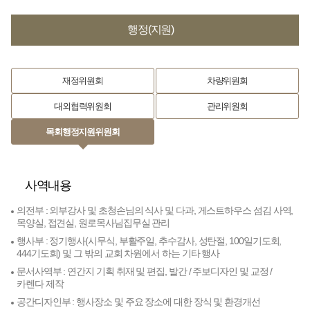
행정(지원)
재정위원회
차량위원회
대외협력위원회
관리위원회
목회행정지원위원회
사역내용
의전부 : 외부강사 및 초청손님의 식사 및 다과, 게스트하우스 섬김 사역,
목양실, 접견실, 원로목사님집무실 관리
행사부 : 정기행사(시무식, 부활주일, 추수감사, 성탄절, 100일기도회,
444기도회) 및 그 밖의 교회 차원에서 하는 기타 행사
문서사역부 : 연간지 기획 취재 및 편집, 발간 / 주보디자인 및 교정 /
카렌다 제작
공간디자인부 : 행사장소 및 주요 장소에 대한 장식 및 환경개선