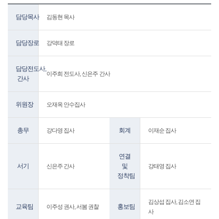
담당목사
김동현 목사
담당장로
강덕태 장로
담당전도사,
이주희 전도사, 신은주 간사
간사
위원장
오재옥 안수집사
총무
회계
강다영 집사
이재순 집사
연결
서기
및
신은주 간사
강태영 집사
정착팀
김상섭 집사, 김소연 집
교육팀
홍보팀
이주성 권사, 서봄 권찰
사