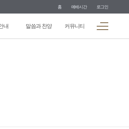
홈
예배시간
로그인
안내
말씀과 찬양
커뮤니티