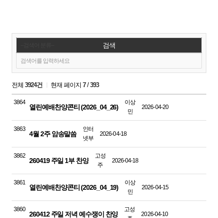
검색
전체
3924건
현재 페이지
7
/
393
3864
이상
열린예배찬양콘티 (2026_04_26)
2026-04-20
민
3863
인터
4월 2주 암송말씀
2026-04-18
넷부
3862
고성
260419 주일 1부 찬양
2026-04-18
주
3861
이상
열린예배찬양콘티 (2026_04_19)
2026-04-15
민
3860
고성
260412 주일 저녁 예수쟁이 찬양
2026-04-10